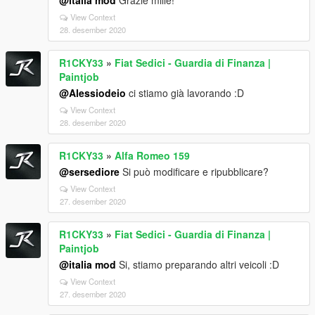
@italia mod
Grazie mille!
View Context
28. desember 2020
R1CKY33
»
Fiat Sedici - Guardia di Finanza |
Paintjob
@Alessiodeio
ci stiamo già lavorando :D
View Context
28. desember 2020
R1CKY33
»
Alfa Romeo 159
@sersediore
Si può modificare e ripubblicare?
View Context
27. desember 2020
R1CKY33
»
Fiat Sedici - Guardia di Finanza |
Paintjob
@italia mod
Si, stiamo preparando altri veicoli :D
View Context
27. desember 2020