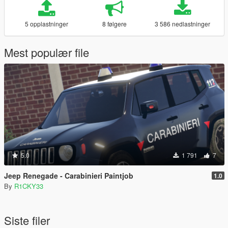
5 opplastninger
8 følgere
3 586 nedlastninger
Mest populær file
5.0
1 791
7
Jeep Renegade - Carabinieri Paintjob
1.0
By
R1CKY33
Siste filer