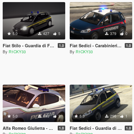
5.0
427
5
379
0
Fiat Stilo - Guardia di Finanza | Paintjob
Fiat Sedici - Carabinieri | Paintjob
1.0
1.0
By
R1CKY33
By
R1CKY33
5.0
693
3
5.0
296
1
Alfa Romeo Giulietta - Polizia di Stato Squadra Volante | Reskin
Fiat Sedici - Guardia di Finanza | Paintjob
1.0
1.0