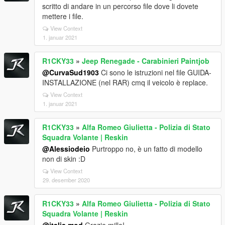
scritto di andare in un percorso file dove li dovete
mettere i file.
View Context
1. januar 2021
R1CKY33
»
Jeep Renegade - Carabinieri Paintjob
@CurvaSud1903
Ci sono le istruzioni nel file GUIDA-
INSTALLAZIONE (nel RAR) cmq il veicolo è replace.
View Context
1. januar 2021
R1CKY33
»
Alfa Romeo Giulietta - Polizia di Stato
Squadra Volante | Reskin
@Alessiodeio
Purtroppo no, è un fatto di modello
non di skin :D
View Context
29. desember 2020
R1CKY33
»
Alfa Romeo Giulietta - Polizia di Stato
Squadra Volante | Reskin