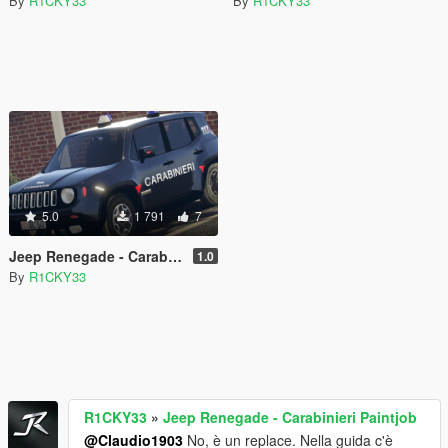
By
R1CKY33
By
R1CKY33
5.0
1 791
7
Jeep Renegade - Carabinieri Paintjob
1.0
By
R1CKY33
R1CKY33
»
Jeep Renegade - Carabinieri Paintjob
@Claudio1903
No, è un replace. Nella guida c'è