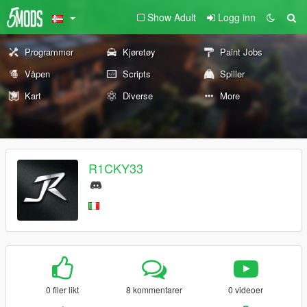
Show Adult
Logg inn
Programmer
Kjøretøy
Paint Jobs
Våpen
Scripts
Spiller
Kart
Diverse
More
R1CKY33
0 filer likt
8 kommentarer
0 videoer