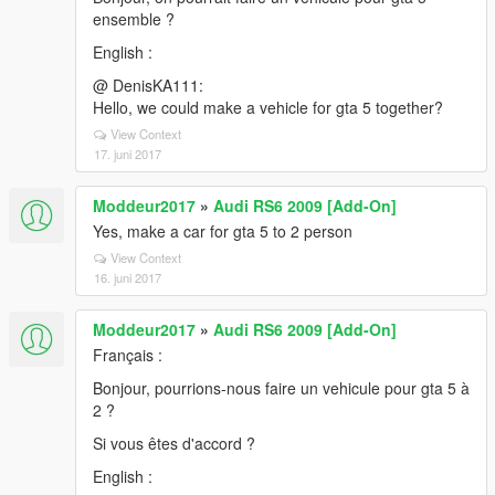
ensemble ?
English :
@ DenisKA111:
Hello, we could make a vehicle for gta 5 together?
View Context
17. juni 2017
Moddeur2017
»
Audi RS6 2009 [Add-On]
Yes, make a car for gta 5 to 2 person
View Context
16. juni 2017
Moddeur2017
»
Audi RS6 2009 [Add-On]
Français :
Bonjour, pourrions-nous faire un vehicule pour gta 5 à
2 ?
Si vous êtes d'accord ?
English :