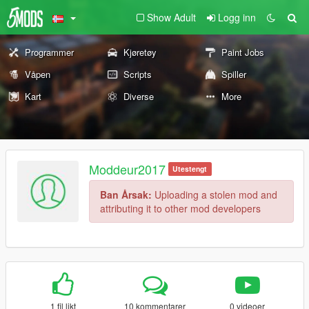
Show Adult
Logg inn
Programmer
Kjøretøy
Paint Jobs
Våpen
Scripts
Spiller
Kart
Diverse
More
Moddeur2017
Utestengt
Ban Årsak:
Uploading a stolen mod and
attributing it to other mod developers
1 fil likt
10 kommentarer
0 videoer