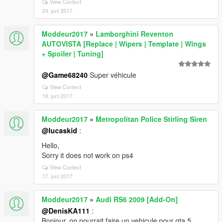
View Context
24. juni 2017
Moddeur2017
»
Lamborghini Reventon
AUTOVISTA [Replace | Wipers | Template | Wings
+ Spoiler | Tuning]
@Game68240
Super véhicule
View Context
19. juni 2017
Moddeur2017
»
Metropolitan Police Stirling Siren
@lucaskid
:
Hello,
Sorry it does not work on ps4
View Context
17. juni 2017
Moddeur2017
»
Audi RS6 2009 [Add-On]
@DenisKA111
:
Bonjour, on pourrait faire un vehicule pour gta 5