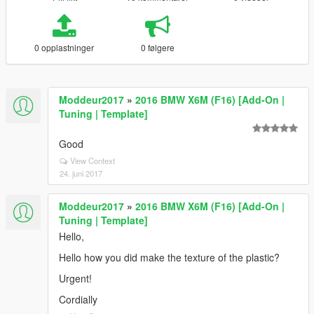
0 opplastninger
0 følgere
Moddeur2017
»
2016 BMW X6M (F16) [Add-On |
Tuning | Template]
Good
View Context
24. juni 2017
Moddeur2017
»
2016 BMW X6M (F16) [Add-On |
Tuning | Template]
Hello,
Hello how you did make the texture of the plastic?
Urgent!
Cordially