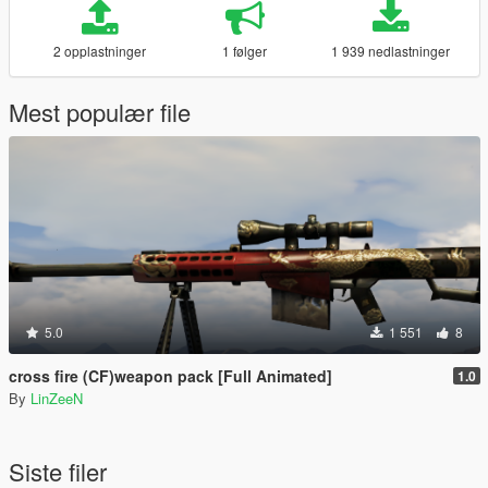
2 opplastninger
1 følger
1 939 nedlastninger
Mest populær file
5.0
1 551
8
cross fire (CF)weapon pack [Full Animated]
1.0
By
LinZeeN
Siste filer