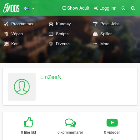
Show Adult
Logg inn
Programmer
Kjøretøy
Paint Jobs
Våpen
Scripts
Spiller
Kart
Diverse
More
LinZeeN
0 filer likt
0 kommentarer
0 videoer