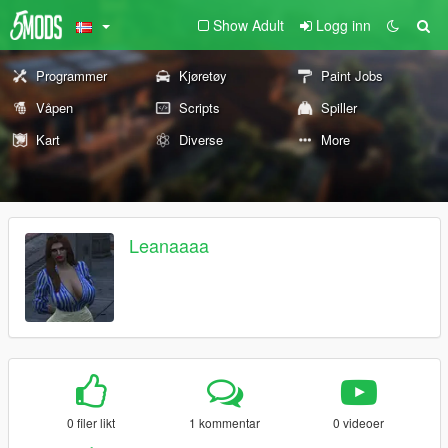
Show Adult
Logg inn
Programmer
Kjøretøy
Paint Jobs
Våpen
Scripts
Spiller
Kart
Diverse
More
Leanaaaa
0 filer likt
1 kommentar
0 videoer