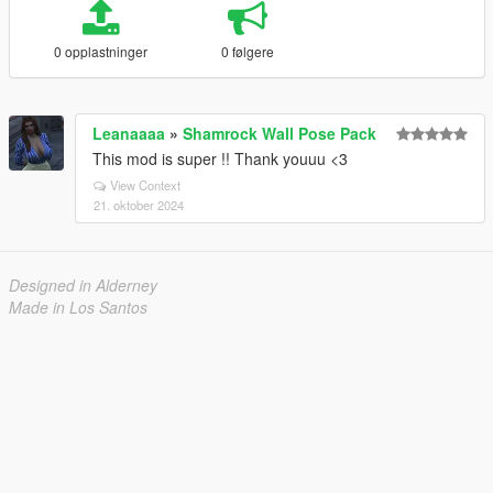
0 opplastninger
0 følgere
Leanaaaa
»
Shamrock Wall Pose Pack
This mod is super !! Thank youuu <3
View Context
21. oktober 2024
Designed in Alderney
Made in Los Santos