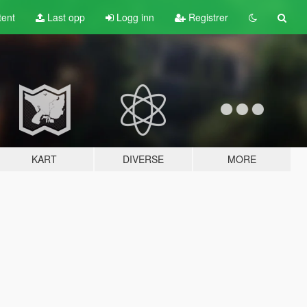
tent
Last opp
Logg inn
Registrer
KART
DIVERSE
MORE