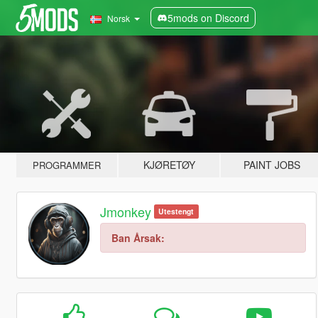
5mods on Discord
Norsk
KJØRETØY
PAINT JOBS
PROGRAMMER
Jmonkey
Utestengt
Ban Årsak: