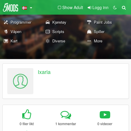
Show Adult
Logg inn
Programmer
Kjøretøy
Paint Jobs
Våpen
Scripts
Spiller
Kart
Diverse
More
Ixaria
0 filer likt
1 kommentar
0 videoer