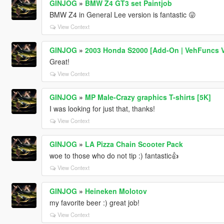
GINJOG
»
BMW Z4 GT3 set Paintjob
BMW Z4 in General Lee version is fantastic 😜
View Context
GINJOG
»
2003 Honda S2000 [Add-On | VehFuncs V 
Great!
View Context
GINJOG
»
MP Male-Crazy graphics T-shirts [5K]
I was looking for just that, thanks!
View Context
GINJOG
»
LA Pizza Chain Scooter Pack
woe to those who do not tip :) fantastic👍
View Context
GINJOG
»
Heineken Molotov
my favorite beer :) great job!
View Context