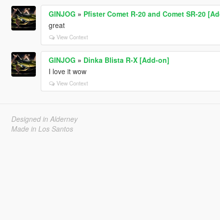
GINJOG
»
Pfister Comet R-20 and Comet SR-20 [A
great
View Context
GINJOG
»
Dinka Blista R-X [Add-on]
I love it wow
View Context
Designed in Alderney
Made in Los Santos