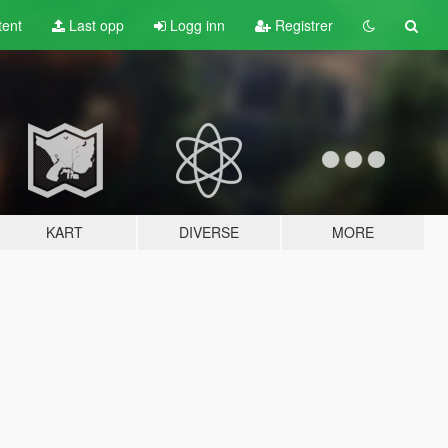
tent
Last opp
Logg inn
Registrer
KART
DIVERSE
MORE