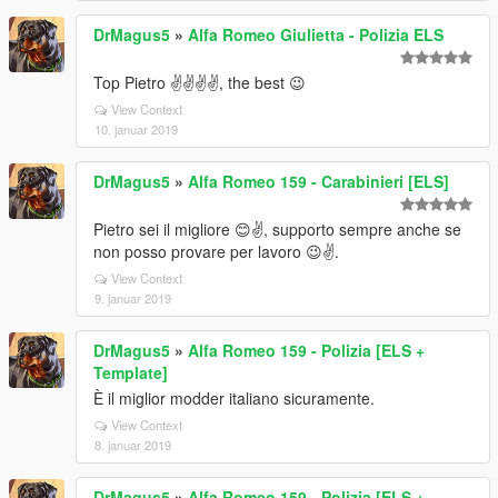
DrMagus5
»
Alfa Romeo Giulietta - Polizia ELS
Top Pietro ✌️✌️✌️✌️, the best 😉
View Context
10. januar 2019
DrMagus5
»
Alfa Romeo 159 - Carabinieri [ELS]
Pietro sei il migliore 😊✌️, supporto sempre anche se
non posso provare per lavoro 😉✌️.
View Context
9. januar 2019
DrMagus5
»
Alfa Romeo 159 - Polizia [ELS +
Template]
È il miglior modder italiano sicuramente.
View Context
8. januar 2019
DrMagus5
»
Alfa Romeo 159 - Polizia [ELS +