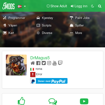
Show Adult
Logg inn
Programmer
Kjøretøy
Paint Jobs
Våpen
Scripts
Spiller
Kart
Diverse
More
DrMagus5
roma
Doner med