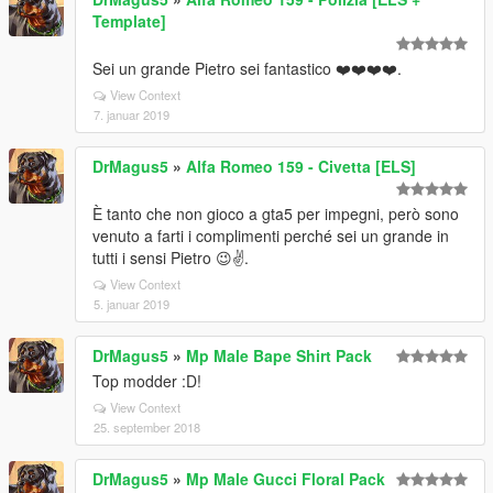
Template]
Sei un grande Pietro sei fantastico ❤️❤️❤️❤️.
View Context
7. januar 2019
DrMagus5
»
Alfa Romeo 159 - Civetta [ELS]
È tanto che non gioco a gta5 per impegni, però sono
venuto a farti i complimenti perché sei un grande in
tutti i sensi Pietro 😉✌️.
View Context
5. januar 2019
DrMagus5
»
Mp Male Bape Shirt Pack
Top modder :D!
View Context
25. september 2018
DrMagus5
»
Mp Male Gucci Floral Pack