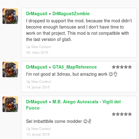
DrMagus5
»
DrMagus5Zombie
I dropped to support the mod, because the mod didn't
become enough famouse and I don't have time to
work on that project. This mod is not compatible with
the last version of gta5.
View Context
24. mars 2019
DrMagus5
»
GTA5_MapReference
I'm not good at 3dmax, but amazing work 😉👌
View Context
14. januar 2019
DrMagus5
»
M.B. Atego Autoscala - Vigili del
Fuoco
Sei imbattibile come modder 😉✌️
View Context
10. januar 2019