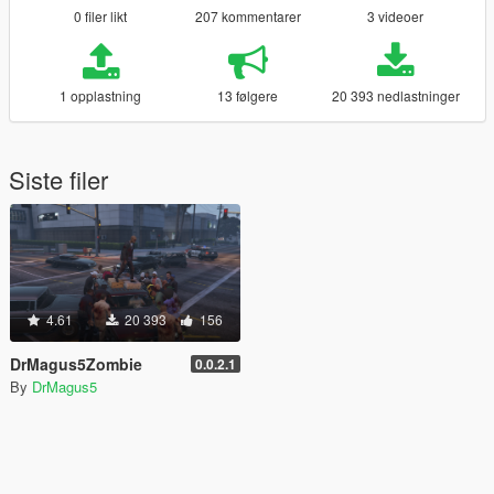
0 filer likt
207 kommentarer
3 videoer
1 opplastning
13 følgere
20 393 nedlastninger
Siste filer
4.61
20 393
156
DrMagus5Zombie
0.0.2.1
By
DrMagus5