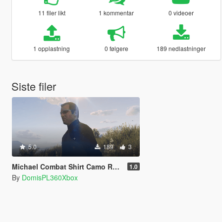
11 filer likt
1 kommentar
0 videoer
1 opplastning
0 følgere
189 nedlastninger
Siste filer
5.0
189
3
Michael Combat Shirt Camo Retexture
1.0
By
DomisPL360Xbox