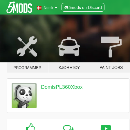
5mods on Discord
Norsk
KJØRETØY
PAINT JOBS
PROGRAMMER
DomisPL360Xbox