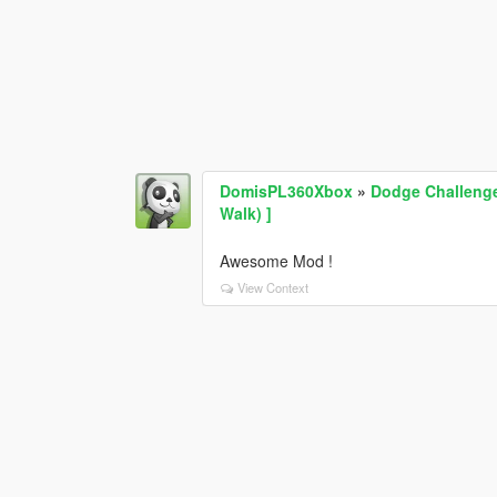
DomisPL360Xbox
»
Dodge Challenge
Walk) ]
Awesome Mod !
View Context