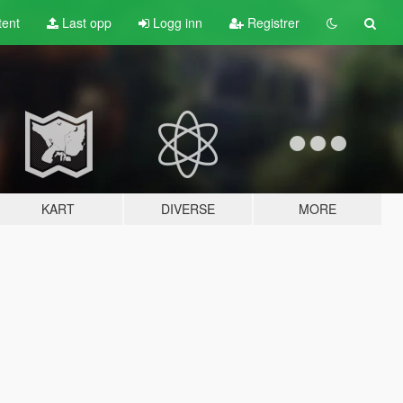
tent
Last opp
Logg inn
Registrer
KART
DIVERSE
MORE