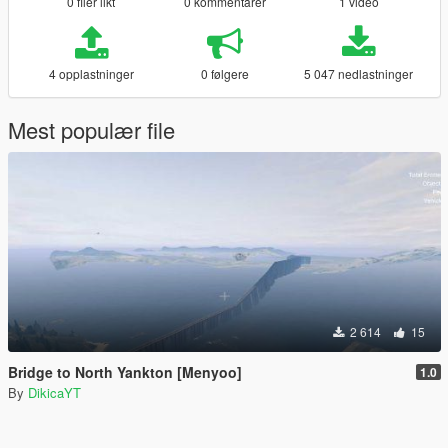
0 filer likt
0 kommentarer
1 video
4 opplastninger
0 følgere
5 047 nedlastninger
Mest populær file
2 614
15
Bridge to North Yankton [Menyoo]
1.0
By
DikicaYT