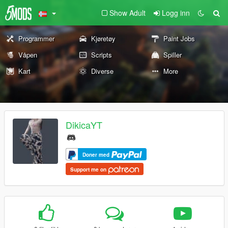
Show Adult
Logg inn
Programmer
Kjøretøy
Paint Jobs
Våpen
Scripts
Spiller
Kart
Diverse
More
DikicaYT
Doner med
Support me on