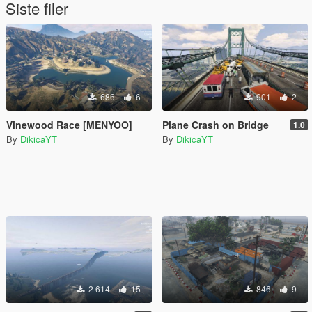
Siste filer
686
6
901
2
Vinewood Race [MENYOO]
Plane Crash on Bridge
1.0
By
DikicaYT
By
DikicaYT
2 614
15
846
9