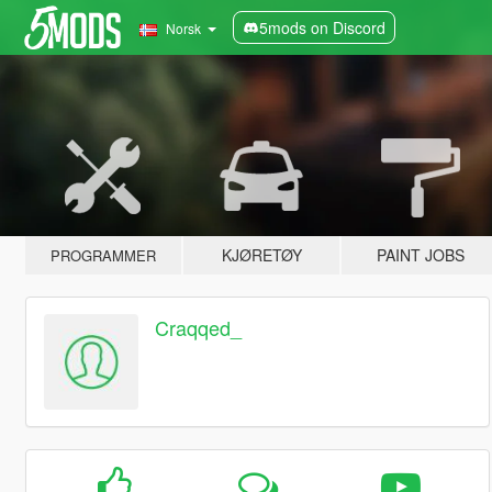
5mods on Discord
Norsk
KJØRETØY
PAINT JOBS
PROGRAMMER
Craqqed_