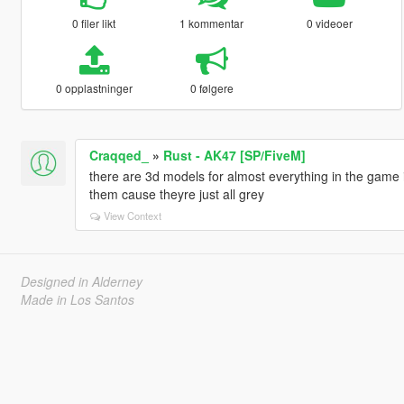
0 filer likt
1 kommentar
0 videoer
0 opplastninger
0 følgere
Craqqed_
»
Rust - AK47 [SP/FiveM]
there are 3d models for almost everything in the game in
them cause theyre just all grey
View Context
Designed in Alderney
Made in Los Santos