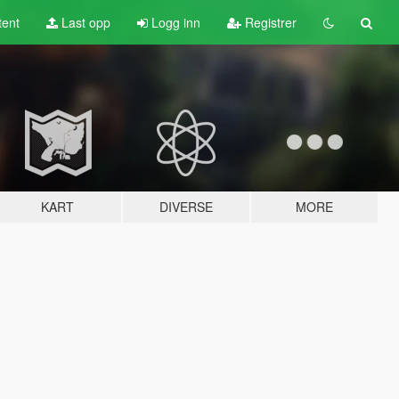
tent
Last opp
Logg inn
Registrer
KART
DIVERSE
MORE