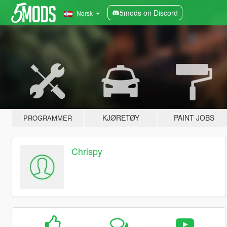
5mods on Discord
Norsk
KJØRETØY
PAINT JOBS
PROGRAMMER
Chrispy