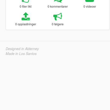
0 filer likt
0 kommentarer
0 videoer
0 opplastninger
0 følgere
Designed in Alderney
Made in Los Santos