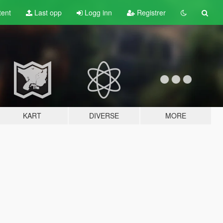
tent
Last opp
Logg inn
Registrer
KART
DIVERSE
MORE