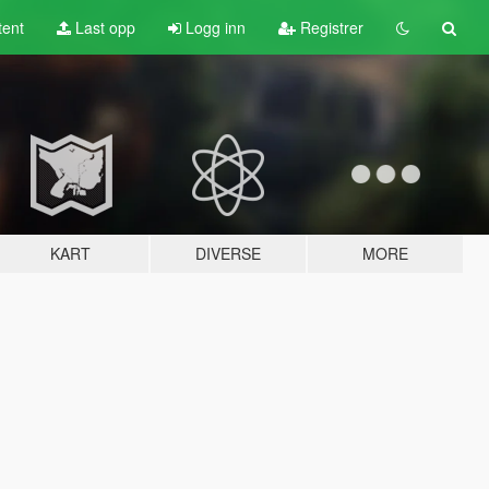
tent
Last opp
Logg inn
Registrer
KART
DIVERSE
MORE