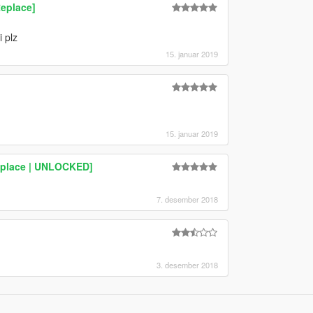
eplace]
 plz
15. januar 2019
15. januar 2019
eplace | UNLOCKED]
7. desember 2018
3. desember 2018