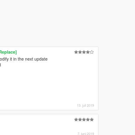
Replace]
dify it in the next update
J
13. juli 2019
7. juni 2019