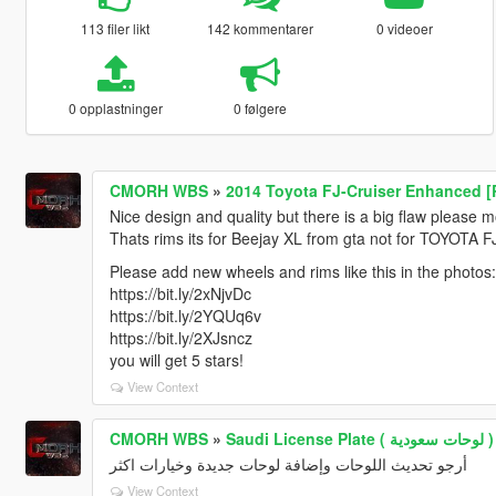
113 filer likt
142 kommentarer
0 videoer
0 opplastninger
0 følgere
CMORH WBS
»
2014 Toyota FJ-Cruiser Enhanced [
Nice design and quality but there is a big flaw please mo
Thats rims its for Beejay XL from gta not for TOYOTA F
Please add new wheels and rims like this in the photos:
https://bit.ly/2xNjvDc
https://bit.ly/2YQUq6v
https://bit.ly/2XJsncz
you will get 5 stars!
View Context
CMORH WBS
»
Saudi License Plate ( لوحات سعودية )
أرجو تحديث اللوحات وإضافة لوحات جديدة وخيارات اكثر
View Context