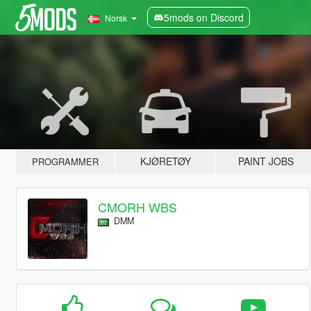
5mods on Discord
Norsk
KJØRETØY
PAINT JOBS
PROGRAMMER
CMORH WBS
DMM