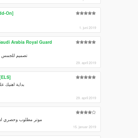
dd-On]
1. juni 2019
 Suburban Saudi Arabia Royal Guard
تصميم للجمس الاس ^_^
29. april 2019
 [ELS]
بداية اهنيك ع
29. april 2019
موتر مطلوب وحصري اهني
15. januar 2019