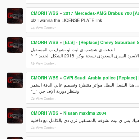
CMORH WBS
»
2017 Mercedes-AMG Brabus 700 [A
plz i wanna the LICENSE PLATE link
View Context
CMORH WBS
»
[ELS] - [Replace] ‏‏Chevy
ابدعت ي ششنب ي ليت لو نشوف ب المستقبل
ود السري السعودي نسخة يوكن 2018 الشكل الجديد
View Context
CMORH WBS
»
‏‏CVPI Saudi Arabia police [Replace]
لى هذا الشغل البطل مواتر منتظرة وتصميم عالي الدقة استمر
وننتظر دورية الإف جي ^_^
View Context
CMORH WBS
»
Nissan maxima 2004
ك بس ي ليت نشوفه بالمستقبل ثري دي بالكامل مع داخلية
View Context