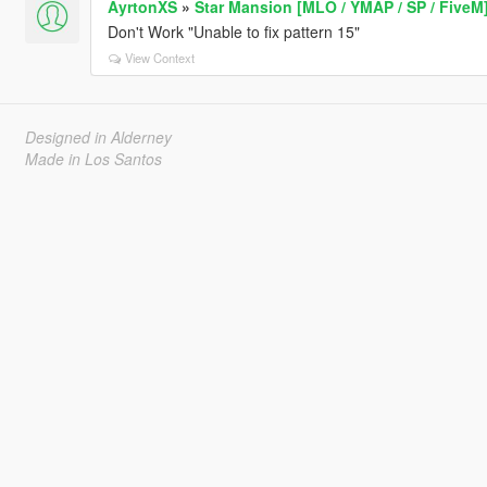
AyrtonXS
»
Star Mansion [MLO / YMAP / SP / FiveM
Don't Work "Unable to fix pattern 15"
View Context
Designed in Alderney
Made in Los Santos