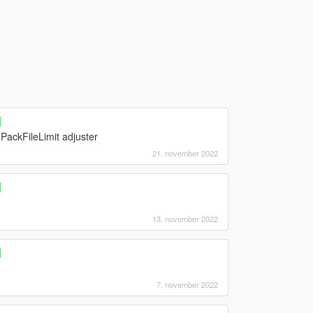
]
PackFileLimit adjuster
21. november 2022
]
13. november 2022
]
7. november 2022