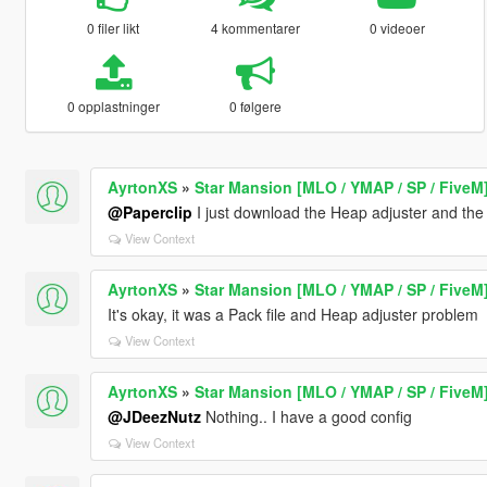
0 filer likt
4 kommentarer
0 videoer
0 opplastninger
0 følgere
AyrtonXS
»
Star Mansion [MLO / YMAP / SP / FiveM
@Paperclip
I just download the Heap adjuster and the 
View Context
AyrtonXS
»
Star Mansion [MLO / YMAP / SP / FiveM
It's okay, it was a Pack file and Heap adjuster problem
View Context
AyrtonXS
»
Star Mansion [MLO / YMAP / SP / FiveM
@JDeezNutz
Nothing.. I have a good config
View Context