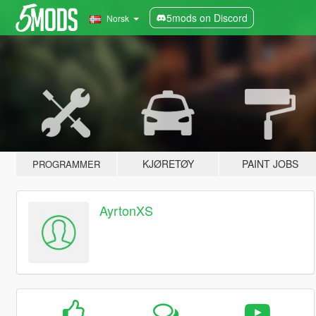
5mods on Discord
Norsk
KJØRETØY
PAINT JOBS
PROGRAMMER
AyrtonXS