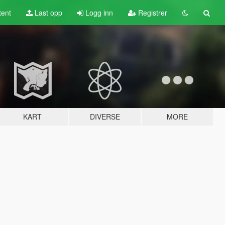
tent
Last opp
Logg inn
Registrer
KART
DIVERSE
MORE