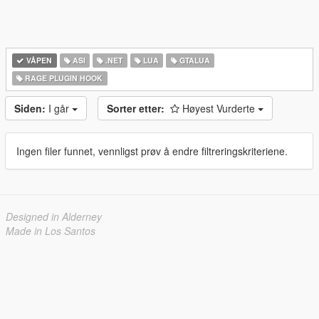
VÅPEN
ASI
.NET
LUA
GTALUA
RAGE PLUGIN HOOK
Siden:
I går
Sorter etter:
Høyest Vurderte
Ingen filer funnet, vennligst prøv å endre filtreringskriteriene.
Designed in Alderney
Made in Los Santos