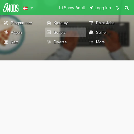
Show Adult
Logg inn
Programmer
Kjøretøy
Paint Jobs
Våpen
Scripts
Spiller
Kart
Diverse
More