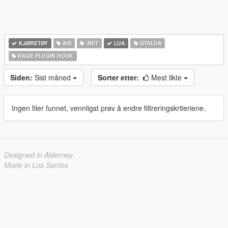
KJØRETØY
ASI
.NET
LUA
GTALUA
RAGE PLUGIN HOOK
Siden:
Sist måned
Sorter etter:
Mest likte
Ingen filer funnet, vennligst prøv å endre filtreringskriteriene.
Designed in Alderney
Made in Los Santos