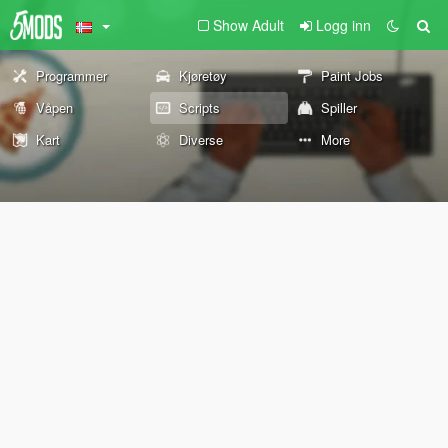
Show Adult
Logg inn
Programmer
Kjøretøy
Paint Jobs
Våpen
Scripts
Spiller
Kart
Diverse
More