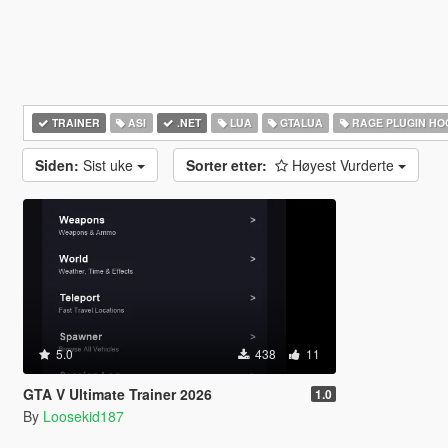
TRAINER
ASI
.NET
LUA
GTALUA
RAGE PLUGIN HO
Siden:
Sist uke
Sorter etter:
Høyest Vurderte
5.0
438
11
GTA V Ultimate Trainer 2026
1.0
By
Loosekid187