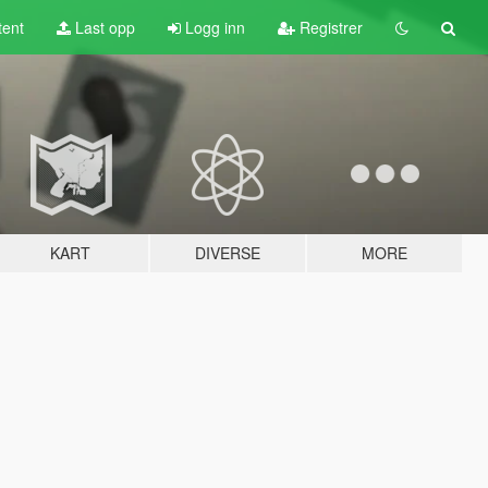
tent
Last opp
Logg inn
Registrer
KART
DIVERSE
MORE