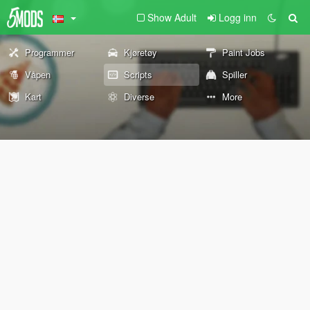
Show Adult
Logg inn
Programmer
Kjøretøy
Paint Jobs
Våpen
Scripts
Spiller
Kart
Diverse
More