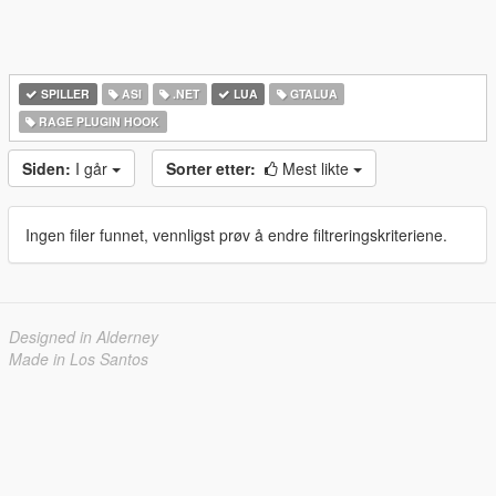
SPILLER
ASI
.NET
LUA
GTALUA
RAGE PLUGIN HOOK
Siden:
I går
Sorter etter:
Mest likte
Ingen filer funnet, vennligst prøv å endre filtreringskriteriene.
Designed in Alderney
Made in Los Santos