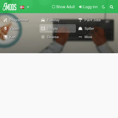
Show Adult
Logg inn
Programmer
Kjøretøy
Paint Jobs
Våpen
Scripts
Spiller
Kart
Diverse
More