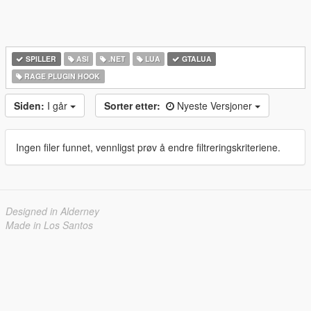
SPILLER
ASI
.NET
LUA
GTALUA
RAGE PLUGIN HOOK
Siden:
I går
Sorter etter:
Nyeste Versjoner
Ingen filer funnet, vennligst prøv å endre filtreringskriteriene.
Designed in Alderney
Made in Los Santos