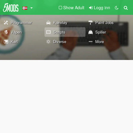
Show Adult
Logg inn
Programmer
Kjøretøy
Paint Jobs
Våpen
Scripts
Spiller
Kart
Diverse
More