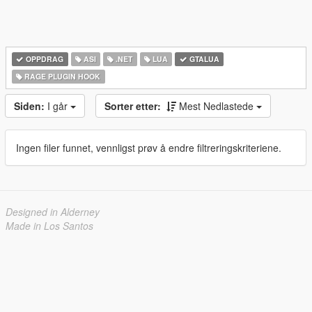
OPPDRAG
ASI
.NET
LUA
GTALUA
RAGE PLUGIN HOOK
Siden:
I går
Sorter etter:
Mest Nedlastede
Ingen filer funnet, vennligst prøv å endre filtreringskriteriene.
Designed in Alderney
Made in Los Santos