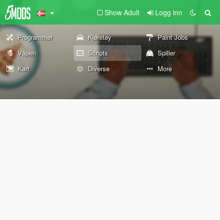
Show Adult
Logg inn
Programmer
Kjøretøy
Paint Jobs
Våpen
Scripts
Spiller
Kart
Diverse
More