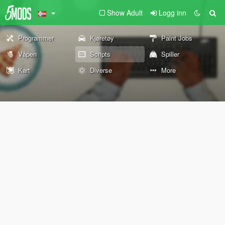
Show Adult
Logg inn
Programmer
Kjøretøy
Paint Jobs
Våpen
Scripts
Spiller
Kart
Diverse
More