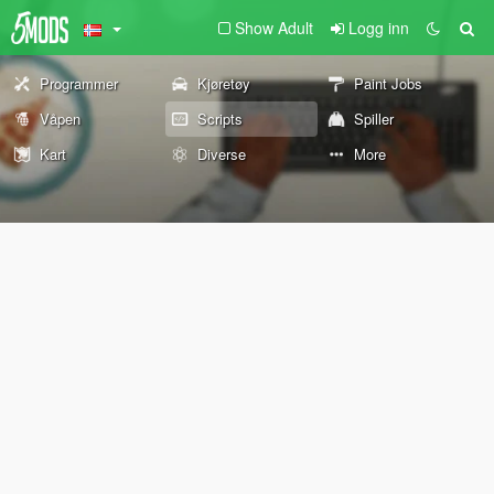
Show Adult
Logg inn
Programmer
Kjøretøy
Paint Jobs
Våpen
Scripts
Spiller
Kart
Diverse
More