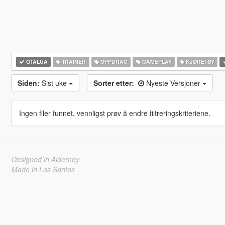
GTALUA
TRAINER
OPPDRAG
GAMEPLAY
KJØRETØY
Siden:
Sist uke
Sorter etter:
Nyeste Versjoner
Ingen filer funnet, vennligst prøv å endre filtreringskriteriene.
Designed in Alderney
Made in Los Santos