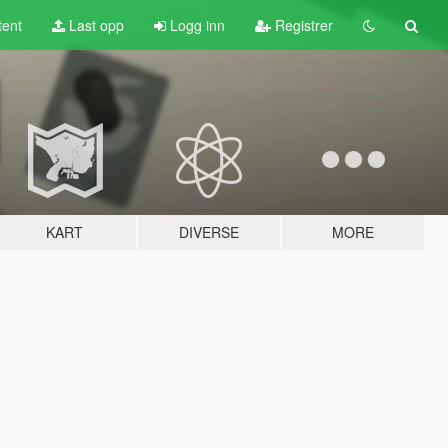
tent
Last opp
Logg inn
Registrer
KART
DIVERSE
MORE