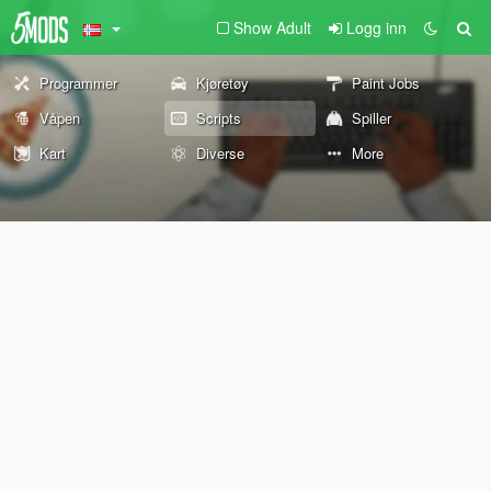
Show Adult
Logg inn
Programmer
Kjøretøy
Paint Jobs
Våpen
Scripts
Spiller
Kart
Diverse
More