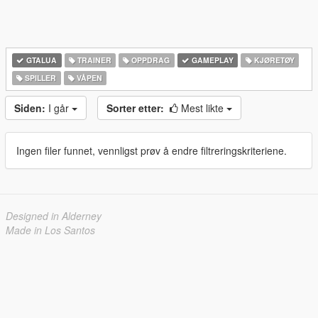
GTALUA
TRAINER
OPPDRAG
GAMEPLAY
KJØRETØY
SPILLER
VÅPEN
Siden:
I går
Sorter etter:
Mest likte
Ingen filer funnet, vennligst prøv å endre filtreringskriteriene.
Designed in Alderney
Made in Los Santos