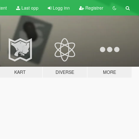
tent
Last opp
Logg inn
Registrer
KART
DIVERSE
MORE