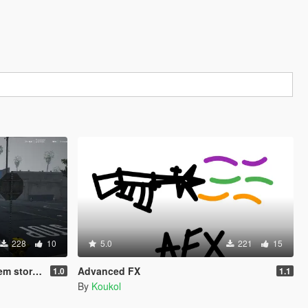
228
10
5.0
221
15
ry mode )
Advanced FX
1.0
1.1
By
Koukol