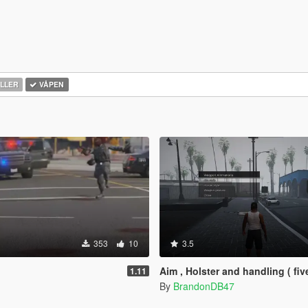
LLER
VÅPEN
353
10
3.5
Aim , Holster and handling ( fivem sto
1.11
By
BrandonDB47