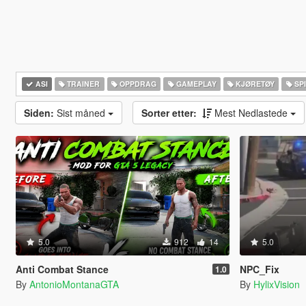
ASI
TRAINER
OPPDRAG
GAMEPLAY
KJØRETØY
SPI
Siden:
Sist måned
Sorter etter:
Mest Nedlastede
5.0
912
14
5.0
Anti Combat Stance
NPC_Fix
1.0
By
AntonioMontanaGTA
By
HylixVision