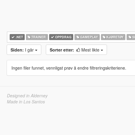
.NET
TRAINER
OPPDRAG
GAMEPLAY
KJØRETØY
S
Siden:
I går
Sorter etter:
Mest likte
Ingen filer funnet, vennligst prøv å endre filtreringskriteriene.
Designed in Alderney
Made in Los Santos