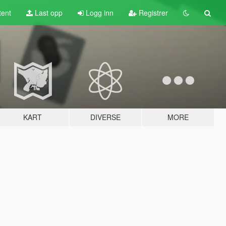
tent
Last opp
Logg inn
Registrer
KART
DIVERSE
MORE