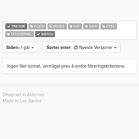
TREVOR
KLÆR
SHOES
HAT
HAIR
EYES
TATOVERING
WATCH
Siden:
I går
Sorter etter:
Nyeste Versjoner
Ingen filer funnet, vennligst prøv å endre filtreringskriteriene.
Designed in Alderney
Made in Los Santos