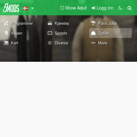
Show Adult
Logg inn
Programmer
Kjøretøy
Paint Jobs
Våpen
Scripts
Spiller
Kart
Diverse
More