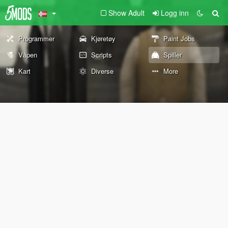
Show Adult
Logg inn
Programmer
Kjøretøy
Paint Jobs
Våpen
Scripts
Spiller
Kart
Diverse
More