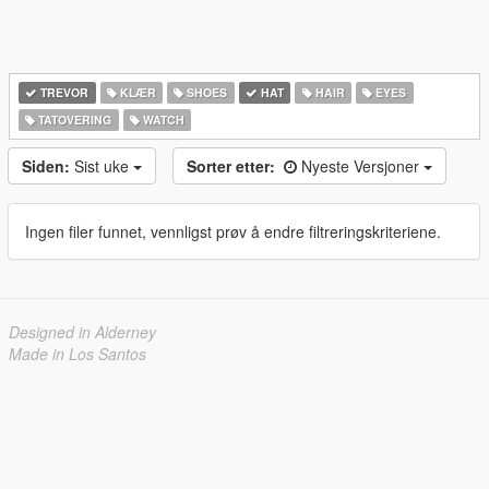
TREVOR
KLÆR
SHOES
HAT
HAIR
EYES
TATOVERING
WATCH
Siden:
Sist uke
Sorter etter:
Nyeste Versjoner
Ingen filer funnet, vennligst prøv å endre filtreringskriteriene.
Designed in Alderney
Made in Los Santos