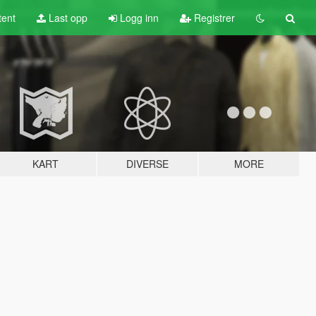
tent
Last opp
Logg inn
Registrer
KART
DIVERSE
MORE