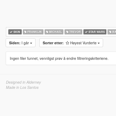
SKIN
FRANKLIN
MICHAEL
TREVOR
STAR WARS
BA
Siden:
I går
Sorter etter:
Høyest Vurderte
Ingen filer funnet, vennligst prøv å endre filtreringskriteriene.
Designed in Alderney
Made in Los Santos