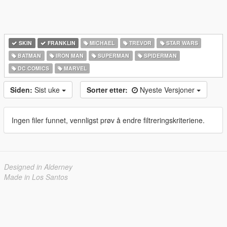
SKIN
FRANKLIN
MICHAEL
TREVOR
STAR WARS
BATMAN
IRON MAN
SUPERMAN
SPIDERMAN
DC COMICS
MARVEL
Siden:
Sist uke
Sorter etter:
Nyeste Versjoner
Ingen filer funnet, vennligst prøv å endre filtreringskriteriene.
Designed in Alderney
Made in Los Santos