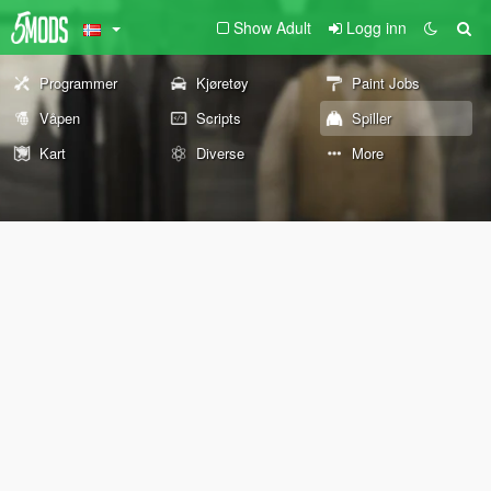
Show Adult
Logg inn
Programmer
Kjøretøy
Paint Jobs
Våpen
Scripts
Spiller
Kart
Diverse
More