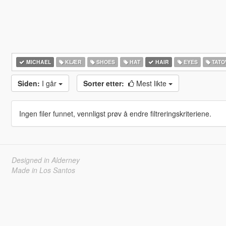
MICHAEL
KLÆR
SHOES
HAT
HAIR
EYES
TATO
Siden:
I går
Sorter etter:
Mest likte
Ingen filer funnet, vennligst prøv å endre filtreringskriteriene.
Designed in Alderney
Made in Los Santos