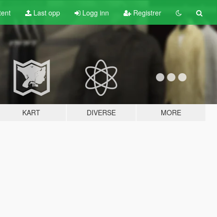
tent
Last opp
Logg inn
Registrer
KART
DIVERSE
MORE