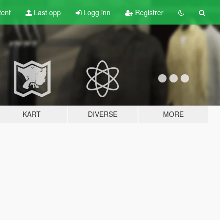
tent
Last opp
Logg inn
Registrer
KART
DIVERSE
MORE