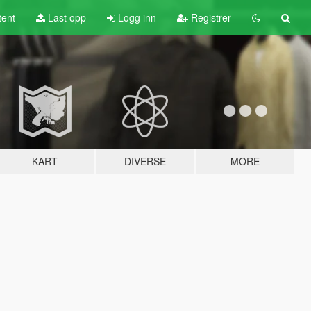
tent
Last opp
Logg inn
Registrer
KART
DIVERSE
MORE