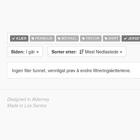
KLÆR
FRANKLIN
MICHAEL
TREVOR
SHIRT
JERSE
Siden:
I går
Sorter etter:
Mest Nedlastede
Ingen filer funnet, vennligst prøv å endre filtreringskriteriene.
Designed in Alderney
Made in Los Santos