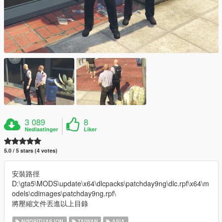
3 089
8
Nedlastinger
Liker
5.0 / 5 stars (4 votes)
安裝路徑
D:\gta5\MODS\update\x64\dlcpacks\patchday9ng\dlc.rpf\x64\m
odels\cdimages\patchday9ng.rpf\
將壓縮文件丟進以上目錄
NØDSITUASJON
TAIWAN
ASIA