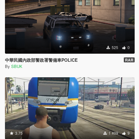
525
0
中華民國內政部警政署警備車POLICE
RAR
By
SBUK
3.75
1 409
9