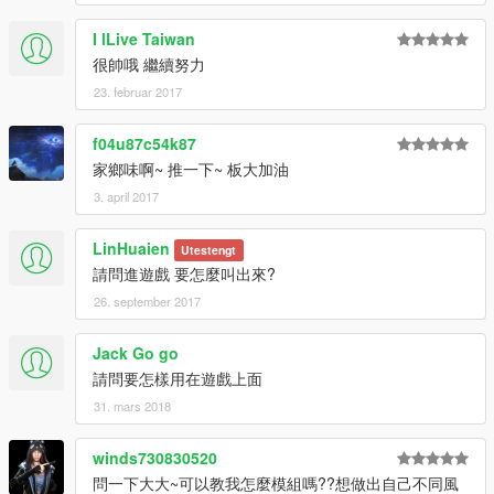
I lLive Taiwan
很帥哦 繼續努力
23. februar 2017
f04u87c54k87
家鄉味啊~ 推一下~ 板大加油
3. april 2017
LinHuaien
Utestengt
請問進遊戲 要怎麼叫出來?
26. september 2017
Jack Go go
請問要怎樣用在遊戲上面
31. mars 2018
winds730830520
問一下大大~可以教我怎麼模組嗎??想做出自己不同風