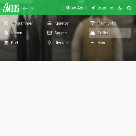
Show Adult
Logg inn
Programmer
Kjøretøy
Paint Jobs
Våpen
Scripts
Spiller
Kart
Diverse
More