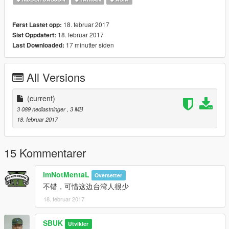
18. februar 2017
Først Lastet opp:
18. februar 2017
Sist Oppdatert:
17 minutter siden
Last Downloaded:
All Versions
(current)
3 089 nedlastninger
, 3 MB
18. februar 2017
15 Kommentarer
ImNotMentaL
Oversetter
不错，可惜这边台湾人很少
18. februar 2017
SBUK
Utvikler