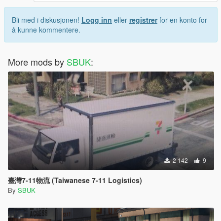
Bli med i diskusjonen!
Logg inn
eller
registrer
for en konto for
å kunne kommentere.
More mods by
SBUK
:
2 142
9
臺灣7-11物流 (Taiwanese 7-11 Logistics)
By
SBUK