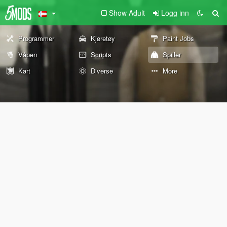
Show Adult
Logg inn
Programmer
Kjøretøy
Paint Jobs
Våpen
Scripts
Spiller
Kart
Diverse
More