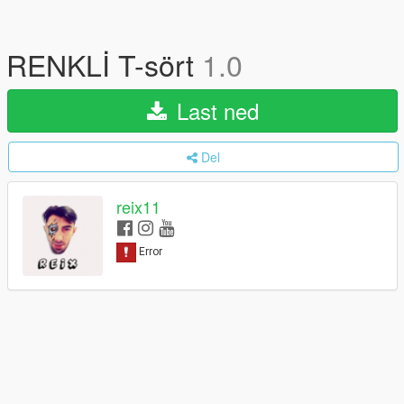
RENKLİ T-sört
1.0
Last ned
Del
reix11