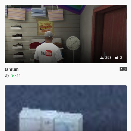
253
2
tanıtım
1.0
By
reix11