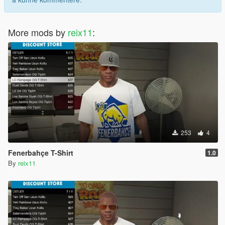
More mods by
reix11
:
253
4
Fenerbahçe T-Shirt
1.0
By
reix11