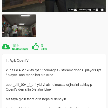
159
3
Nedlastinger
Liker
1. Açık OpenIV
2. git GTA V / x64v.rpf / / cdimages / streamedpeds_players.rpf
/ player_one modelleri nin icine
uppr_diff_004_f_uni ytd yi atın olmassa orjinalini saklayıp
OpenIV den silin öle atın icine
Mazaya gidin tsört lerin hepsini deneyin