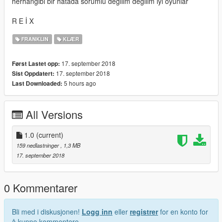
herhangibi bir hatada sorumlu degilim degilim iyi oyunlar
R E İ X
FRANKLIN
KLÆR
17. september 2018
Først Lastet opp:
17. september 2018
Sist Oppdatert:
5 hours ago
Last Downloaded:
All Versions
1.0
(current)
159 nedlastninger
, 1,3 MB
17. september 2018
0 Kommentarer
Bli med i diskusjonen!
Logg inn
eller
registrer
for en konto for
å kunne kommentere.