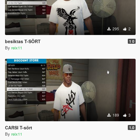
295
2
besiktas T-SÖRT
1 0
By
reix11
189
3
CARSI T-sört
1.0
By
reix11