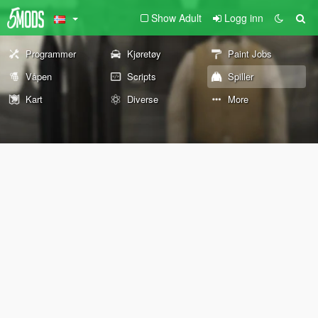
Show Adult
Logg inn
Programmer
Kjøretøy
Paint Jobs
Våpen
Scripts
Spiller
Kart
Diverse
More