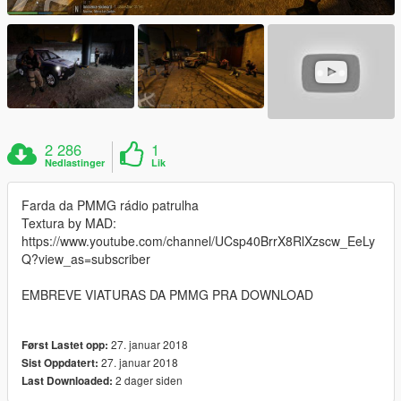
2 286
1
Nedlastinger
Lik
Farda da PMMG rádio patrulha
Textura by MAD:
https://www.youtube.com/channel/UCsp40BrrX8RlXzscw_EeLy
Q?view_as=subscriber
EMBREVE VIATURAS DA PMMG PRA DOWNLOAD
27. januar 2018
Først Lastet opp:
27. januar 2018
Sist Oppdatert:
2 dager siden
Last Downloaded: