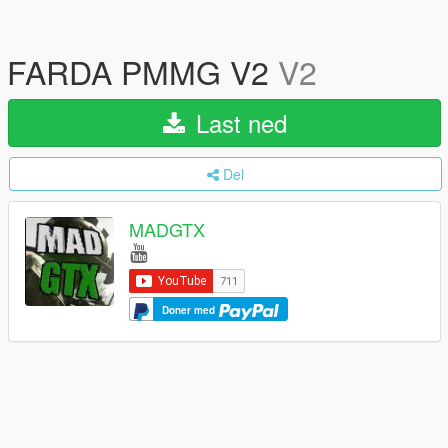
FARDA PMMG V2
V2
Last ned
Del
MADGTX
Doner med