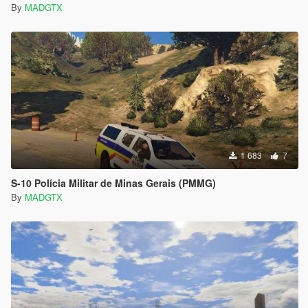
By
MADGTX
1 683
7
S-10 Polícia Militar de Minas Gerais (PMMG)
By
MADGTX