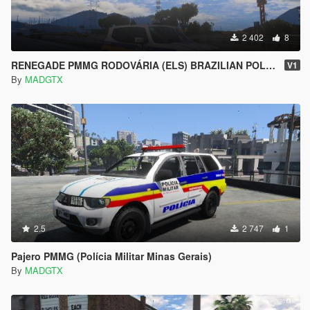
2 402
8
RENEGADE PMMG RODOVÁRIA (ELS) BRAZILIAN POLICE
V1
By
MADGTX
2.5
2 747
1
Pajero PMMG (Polícia Militar Minas Gerais)
By
MADGTX