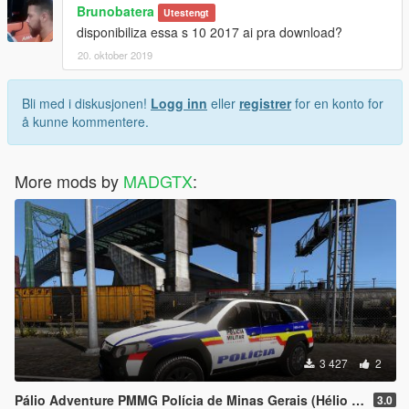
Brunobatera
Utestengt
disponibiliza essa s 10 2017 ai pra download?
20. oktober 2019
Bli med i diskusjonen!
Logg inn
eller
registrer
for en konto for
å kunne kommentere.
More mods by
MADGTX
:
3 427
2
Pálio Adventure PMMG Polícia de Minas Gerais (Hélio e Richard)
3.0