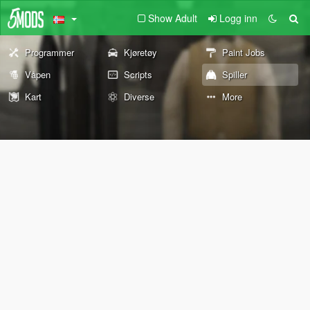
Show Adult
Logg inn
Programmer
Kjøretøy
Paint Jobs
Våpen
Scripts
Spiller
Kart
Diverse
More