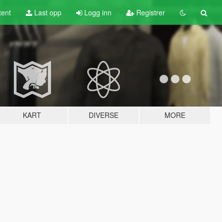
tent
Last opp
Logg inn
Registrer
KART
DIVERSE
MORE