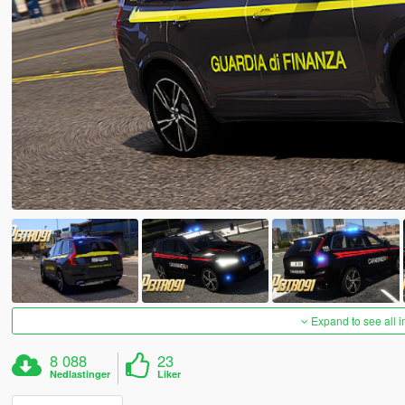
Expand to see all 
8 088
23
Nedlastinger
Liker