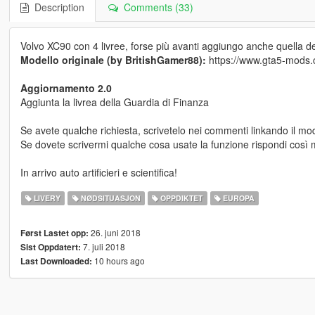
Description
Comments (33)
Volvo XC90 con 4 livree, forse più avanti aggiungo anche quella d
Modello originale (by BritishGamer88):
https://www.gta5-mods.c
Aggiornamento 2.0
Aggiunta la livrea della Guardia di Finanza
Se avete qualche richiesta, scrivetelo nei commenti linkando il mode
Se dovete scrivermi qualche cosa usate la funzione rispondi così mi
In arrivo auto artificieri e scientifica!
LIVERY
NØDSITUASJON
OPPDIKTET
EUROPA
26. juni 2018
Først Lastet opp:
7. juli 2018
Sist Oppdatert:
10 hours ago
Last Downloaded: