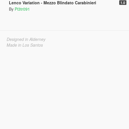
Lenco Variation - Mezzo Blindato Carabinieri
1.0
By
Pi3tr091
Designed in Alderney
Made in Los Santos