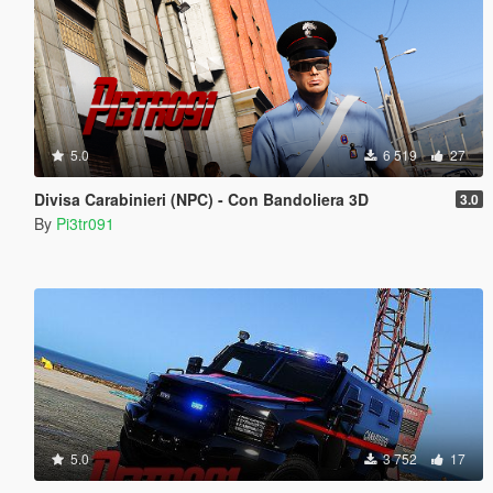
5.0
6 519
27
Divisa Carabinieri (NPC) - Con Bandoliera 3D
3.0
By
Pi3tr091
5.0
3 752
17