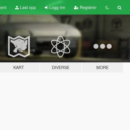
tent
Last opp
Logg inn
Registrer
KART
DIVERSE
MORE