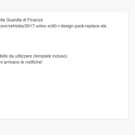
ella Guardia di Finanza
om/vehicles/2017-volvo-xc90-r-design-pack-replace-els
llo da utilizzare (template incluso).
 arrivano le notifiche!