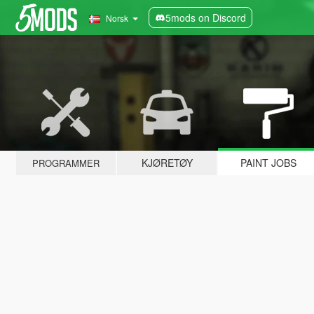
5mods on Discord
Norsk
KJØRETØY
PAINT JOBS
PROGRAMMER