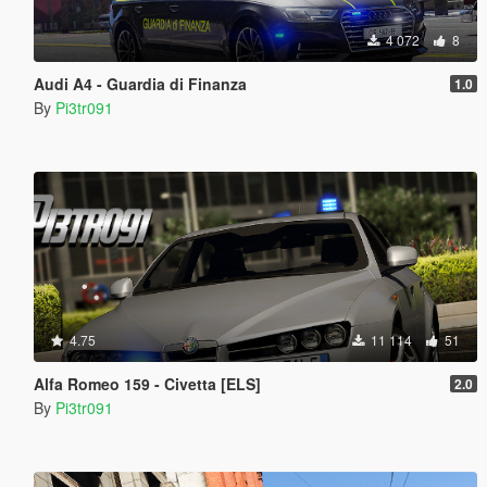
4 072
8
Audi A4 - Guardia di Finanza
1.0
By
Pi3tr091
4.75
11 114
51
Alfa Romeo 159 - Civetta [ELS]
2.0
By
Pi3tr091