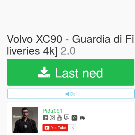
Volvo XC90 - Guardia di Fi
liveries 4k]
2.0
Last ned
Del
Pi3tr091