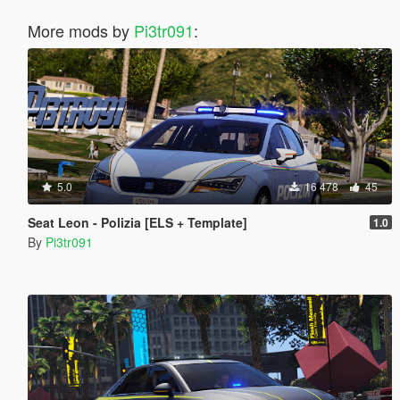
More mods by
Pi3tr091
:
5.0
16 478
45
Seat Leon - Polizia [ELS + Template]
1.0
By
Pi3tr091