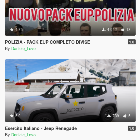
4.75
4 942
13
POLIZIA - PACK EUP COMPLETO DIVISE
1.0
By
Daniele_Lovo
5.0
739
5
Esercito Italiano - Jeep Renegade
1.0
By
Daniele_Lovo