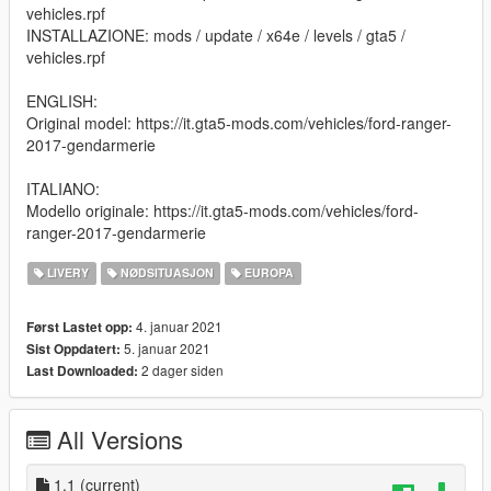
vehicles.rpf
INSTALLAZIONE: mods / update / x64e / levels / gta5 /
vehicles.rpf
ENGLISH:
Original model: https://it.gta5-mods.com/vehicles/ford-ranger-
2017-gendarmerie
ITALIANO:
Modello originale: https://it.gta5-mods.com/vehicles/ford-
ranger-2017-gendarmerie
LIVERY
NØDSITUASJON
EUROPA
4. januar 2021
Først Lastet opp:
5. januar 2021
Sist Oppdatert:
2 dager siden
Last Downloaded:
All Versions
1.1
(current)