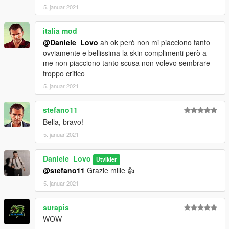
5. januar 2021
italia mod
@Daniele_Lovo
ah ok però non mi piacciono tanto
ovviamente e bellissima la skin complimenti però a
me non piacciono tanto scusa non volevo sembrare
troppo critico
5. januar 2021
stefano11
Bella, bravo!
5. januar 2021
Daniele_Lovo
Utvikler
@stefano11
Grazie mille 👍
5. januar 2021
surapis
WOW