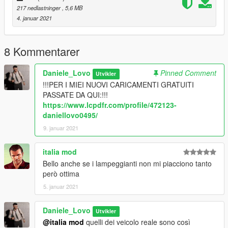
217 nedlastninger
, 5,6 MB
4. januar 2021
8 Kommentarer
Daniele_Lovo
Pinned Comment
Utvikler
!!!PER I MIEI NUOVI CARICAMENTI GRATUITI
PASSATE DA QUI:!!!
https://www.lcpdfr.com/profile/472123-
daniellovo0495/
9. januar 2021
italia mod
Bello anche se i lampeggianti non mi piacciono tanto
però ottima
5. januar 2021
Daniele_Lovo
Utvikler
@italia mod
quelli dei veicolo reale sono così