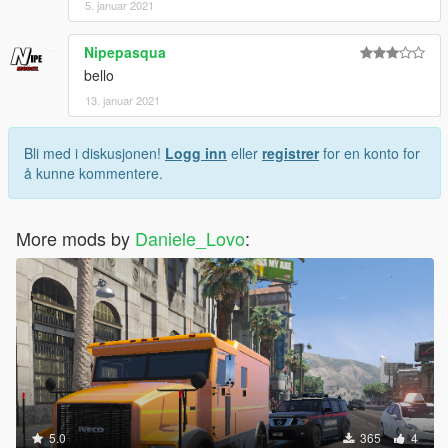
5. januar 2021
Nipepasqua
bello
13. januar 2021
Bli med i diskusjonen!
Logg inn
eller
registrer
for en konto for
å kunne kommentere.
More mods by
Daniele_Lovo
:
5.0
365
4