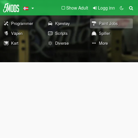
Show Adult
Logg inn
Programmer
Kjøretøy
Paint Jobs
Våpen
Scripts
Spiller
Kart
Diverse
More