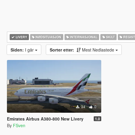
LIVERY
NØDSITUASJON
INTERNASJONAL
SKILT
REGIS
Siden:
I går
Sorter etter:
Mest Nedlastede
34
0
Emirates Airbus A380-800 New Livery
1.0
By
FSven