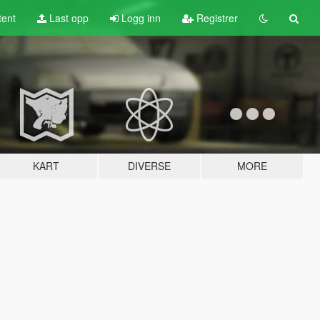
tent
Last opp
Logg inn
Registrer
KART
DIVERSE
MORE