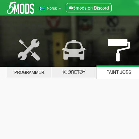
5mods on Discord
Norsk
KJØRETØY
PAINT JOBS
PROGRAMMER