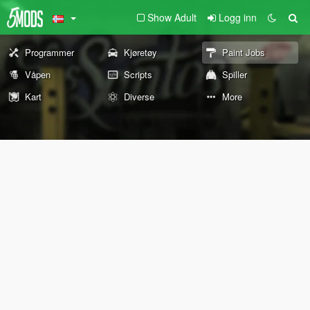
Show Adult
Logg inn
Programmer
Kjøretøy
Paint Jobs
Våpen
Scripts
Spiller
Kart
Diverse
More