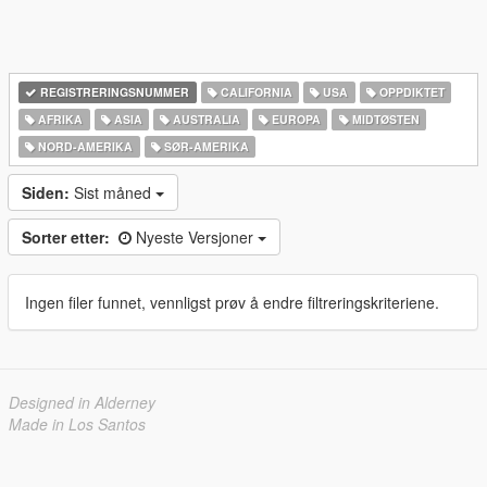
REGISTRERINGSNUMMER
CALIFORNIA
USA
OPPDIKTET
AFRIKA
ASIA
AUSTRALIA
EUROPA
MIDTØSTEN
NORD-AMERIKA‎
SØR-AMERIKA‎
Siden:
Sist måned
Sorter etter:
Nyeste Versjoner
Ingen filer funnet, vennligst prøv å endre filtreringskriteriene.
Designed in Alderney
Made in Los Santos