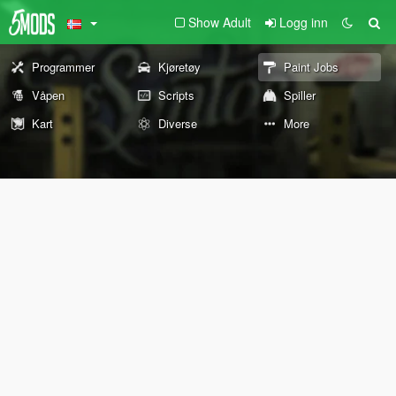
Show Adult
Logg inn
Programmer
Kjøretøy
Paint Jobs
Våpen
Scripts
Spiller
Kart
Diverse
More