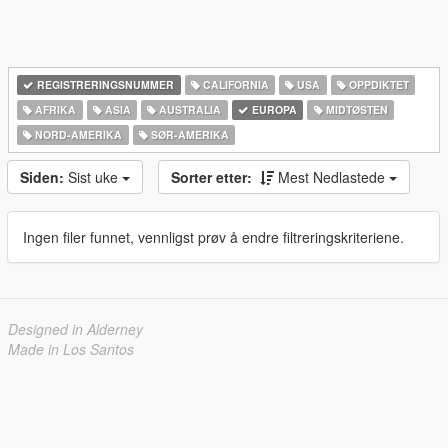
REGISTRERINGSNUMMER
CALIFORNIA
USA
OPPDIKTET
AFRIKA
ASIA
AUSTRALIA
EUROPA
MIDTØSTEN
NORD-AMERIKA‎
SØR-AMERIKA‎
Siden:
Sist uke
Sorter etter:
Mest Nedlastede
Ingen filer funnet, vennligst prøv å endre filtreringskriteriene.
Designed in Alderney
Made in Los Santos