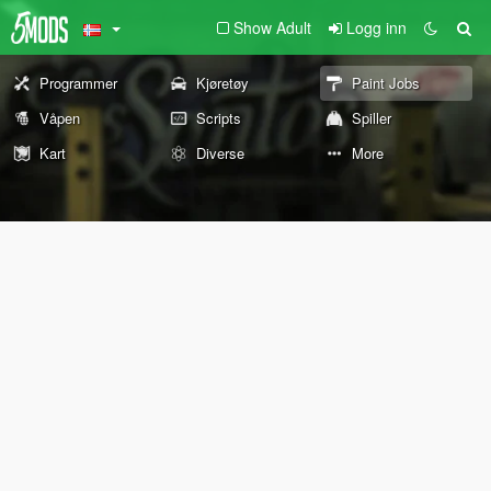
Show Adult
Logg inn
Programmer
Kjøretøy
Paint Jobs
Våpen
Scripts
Spiller
Kart
Diverse
More