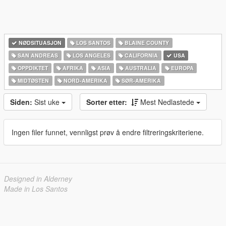
NØDSITUASJON
LOS SANTOS
BLAINE COUNTY
SAN ANDREAS
LOS ANGELES
CALIFORNIA
USA
OPPDIKTET
AFRIKA
ASIA
AUSTRALIA
EUROPA
MIDTØSTEN
NORD-AMERIKA‎
SØR-AMERIKA‎
Siden:
Sist uke
Sorter etter:
Mest Nedlastede
Ingen filer funnet, vennligst prøv å endre filtreringskriteriene.
Designed in Alderney
Made in Los Santos