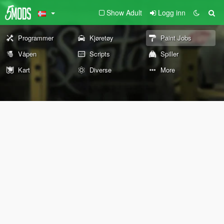
Show Adult
Logg inn
Programmer
Kjøretøy
Paint Jobs
Våpen
Scripts
Spiller
Kart
Diverse
More