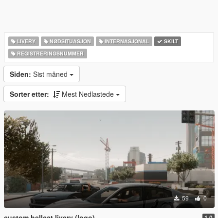
LIVERY
NØDSITUASJON
INTERNASJONAL
SKILT
REGISTRERINGSNUMMER
Siden:
Sist måned
Sorter etter:
Mest Nedlastede
59
0
custom hellcat livery (logo)
1.0