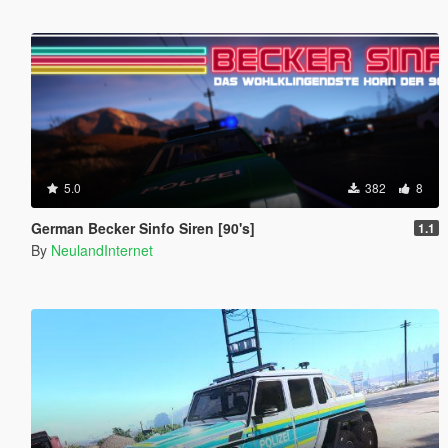
5.0
382
8
German Becker Sinfo Siren [90's]
1.1
By
NeulandInternet