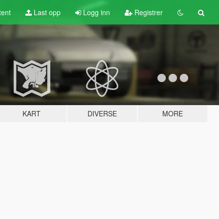
tent
Last opp
Logg inn
Registrer
KART
DIVERSE
MORE