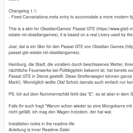
Changelog 1.1:
- Fixed Carvariations.meta entry to accomodate a more modern lig
This is a skin for ObsidianGames' Passat GTE (https://www.gta5
estate-rel-obsidiangames), it is based on a real Livery used by th
Joar, dat is ein Skin für den Passat GTE von Obsidian Games (ht
passat-gte-estate-rel-obsidiangames).
Hamburg, die Stadt, die vorallem durch beschissenes Wetter, ihr
nächtliche Feuerwerke bei Politikgipfeln bekannt ist, hat bereits 
Passat GTE in Dienst gestellt. Diese Streifenwagen können ganze 50
Mark!). Womöglich wollte Olaf Scholz damals auch einfach nur ko
PS: Ich auf dem Nummernschild fehlt das "E", es ist aber in dem S
Falls Ihr euch fragt "Warum schon wieder so eine Mongokarre mit L
nicht gefällt, ich mag den Wagen trotzdem, der hat wat.
Installation notes in the readme-file
Anleitung is inner Readme-Datei