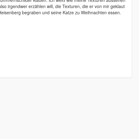
 Nummernschilder klauen: Ich weiß wie meine Texturen aussehen
lso irgendwer erzählen will, die Texturen, die er von mir geklaut
in Heisenberg begraben und seine Katze zu Weihnachten essen.