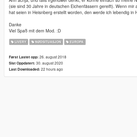
Ähh achja, und falls irgendwer denkt, er könne einfach so meine
(sie sind 30 Jahre in deutschen Eichenfässern gereift). Wenn mir a
hat seien in Heisnberg erstellt worden, den werde ich lebendig 
Danke
Viel Spaß mit dem Mod. :D
LIVERY
NØDSITUASJON
EUROPA
26. august 2018
Først Lastet opp:
30. august 2020
Sist Oppdatert:
22 hours ago
Last Downloaded: