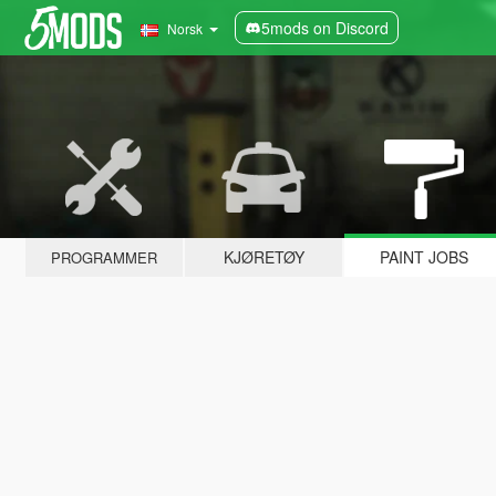
5mods on Discord
Norsk
KJØRETØY
PAINT JOBS
PROGRAMMER