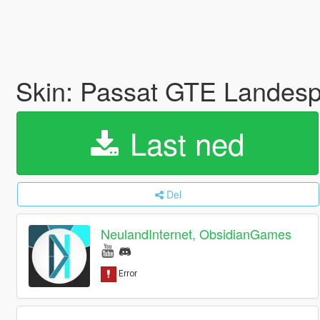
Skin: Passat GTE Landes
Last ned
Del
NeulandInternet, ObsidianGames