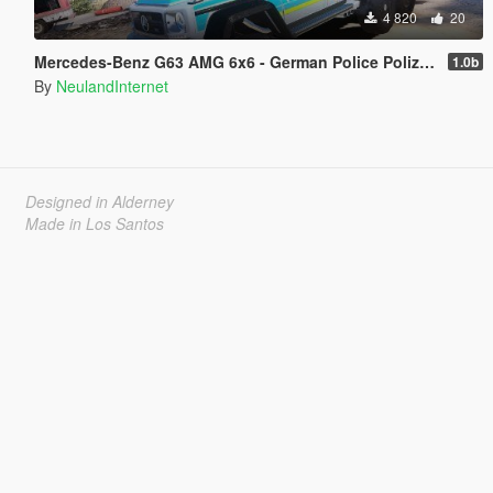
4 820
20
Mercedes-Benz G63 AMG 6x6 - German Police Polizei Livery
1.0b
By
NeulandInternet
Designed in Alderney
Made in Los Santos