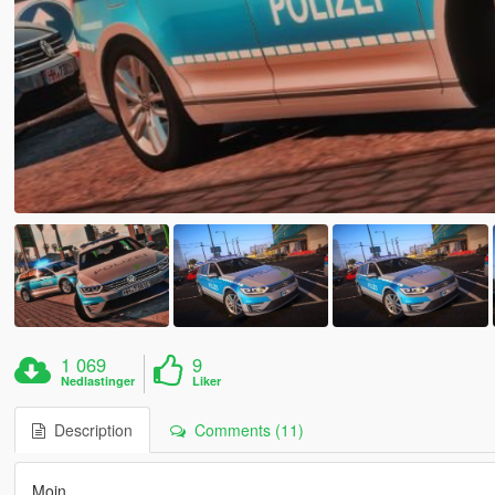
1 069
9
Nedlastinger
Liker
Description
Comments (11)
Moin,