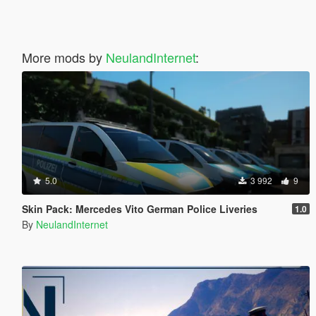
More mods by
NeulandInternet
:
5.0
3 992
9
Skin Pack: Mercedes Vito German Police Liveries
1.0
By
NeulandInternet