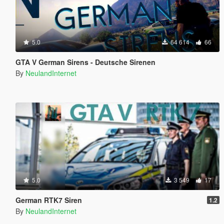
5.0
64 614
66
GTA V German Sirens - Deutsche Sirenen
By
NeulandInternet
5.0
3 549
17
German RTK7 Siren
1.2
By
NeulandInternet