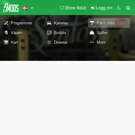
Show Adult
Logg inn
Programmer
Kjøretøy
Paint Jobs
Våpen
Scripts
Spiller
Kart
Diverse
More