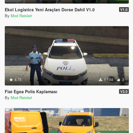
Ekol Logistics Yeni Araçları Dorse Dahil V1.0
V1.0
By
Mod Reisleri
4.75
1 104
3
Fiat Egea Polis Kaplaması
V3.0
By
Mod Reisleri