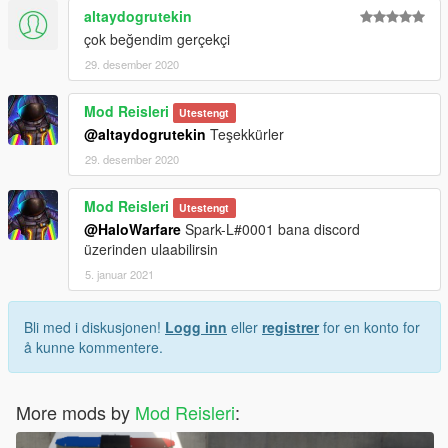
altaydogrutekin
--------------------------------------------------------------------------------
-----------------------------------------
çok beğendim gerçekçi
Link of our Discord Server:https://discord.gg/pYZ97YH6aG
29. desember 2020
--------------------------------------------------------------------------------
-----------------------------------------
Mod Reisleri
Utestengt
@altaydogrutekin
Teşekkürler
29. desember 2020
Mod Reisleri
Utestengt
@HaloWarfare
Spark-L#0001 bana discord
üzerinden ulaabilirsin
5. januar 2021
Bli med i diskusjonen!
Logg inn
eller
registrer
for en konto for
å kunne kommentere.
More mods by
Mod Reisleri
: