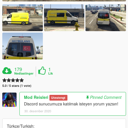
179
1
Nedlastinger
Lik
5.0 / 5 stars (1 vote)
Mod Reisleri
Pinned Comment
Utestengt
Discord sunucumuza katılmak isteyen yorum yazsın!
30. desember 2020
Türkçe/Turkish: