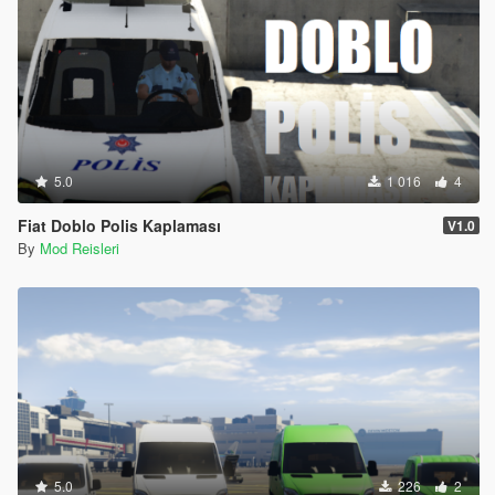
5.0
1 016
4
Fiat Doblo Polis Kaplaması
V1.0
By
Mod Reisleri
5.0
226
2