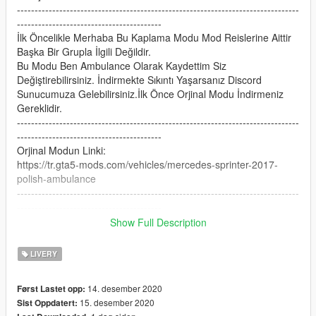
--------------------------------------------------------------------------------
-----------------------------------------
İlk Öncelikle Merhaba Bu Kaplama Modu Mod Reislerine Aittir
Başka Bir Grupla İlgili Değildir.
Bu Modu Ben Ambulance Olarak Kaydettim Siz
Değiştirebilirsiniz. İndirmekte Sıkıntı Yaşarsanız Discord
Sunucumuza Gelebilirsiniz.İlk Önce Orjinal Modu İndirmeniz
Gereklidir.
--------------------------------------------------------------------------------
-----------------------------------------
Orjinal Modun Linki:
https://tr.gta5-mods.com/vehicles/mercedes-sprinter-2017-
polish-ambulance
--------------------------------------------------------------------------------
-----------------------------------------
İndirme
Show Full Description
Yolu:Mods/Update/x64/Dlcpacks/Patchday3ng/Dlc.rpf/x64/Level
s/Gta5/Vehicles.rpf
LIVERY
Edit Modu Açın
Ve Dosyaları Oraya Atın.
14. desember 2020
Først Lastet opp:
--------------------------------------------------------------------------------
15. desember 2020
Sist Oppdatert:
-----------------------------------------