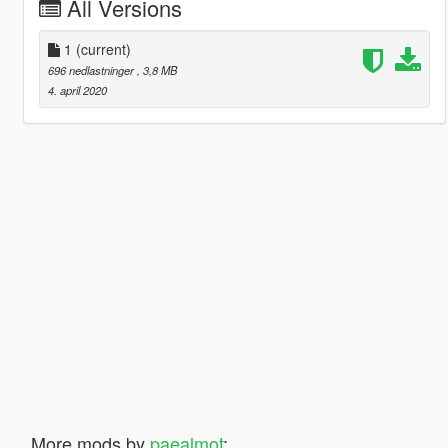
All Versions
1
(current)
696 nedlastninger
, 3,8 MB
4. april 2020
More mods by
paealmot
: