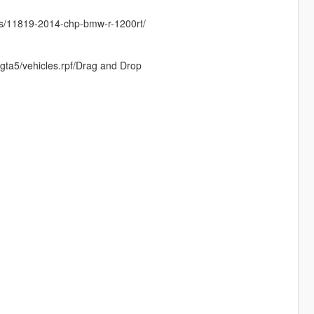
ls/11819-2014-chp-bmw-r-1200rt/
gta5/vehicles.rpf/Drag and Drop