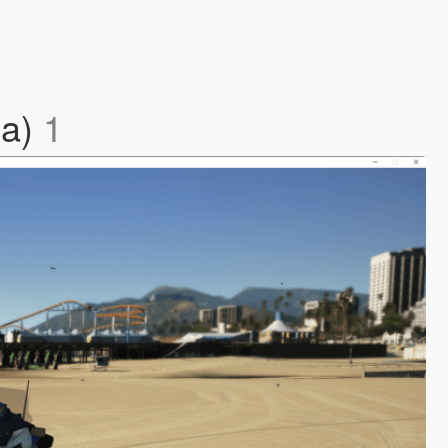
ea)
1