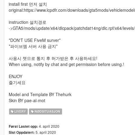
install first 먼저 설치
original:https://www.lcpdfr.com/downloads/gta5mods/vehiclemode
instruction 설치경로
->GTA5/mods/update/x64/dlcpack/patchdat14ng/dlc.rpf/x64/levels/
*DON'T USE FiveM surver*
*파이브엠 서버 사용 금지*
사용시 챗으로 통지 후 허가받은 후 사용하세요!
When using, notify by chat and get permission before using.!
ENJOY
즐기세요
Model and Template BY Thehurk
Skin BY pae-al-mot
LIVERY
NØDSITUASJON
4. april 2020
Først Lastet opp:
5. april 2020
Sist Oppdatert: