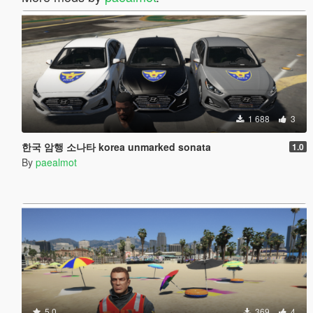
1 688
3
한국 암행 소나타 korea unmarked sonata
1.0
By
paealmot
5.0
369
4