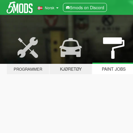
5mods on Discord
Norsk
KJØRETØY
PAINT JOBS
PROGRAMMER