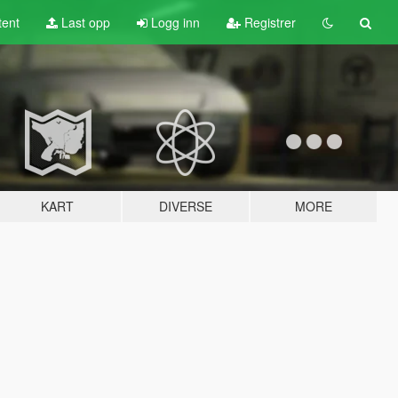
tent
Last opp
Logg inn
Registrer
KART
DIVERSE
MORE