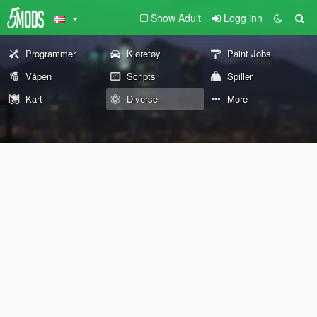
Show Adult
Logg inn
Programmer
Kjøretøy
Paint Jobs
Våpen
Scripts
Spiller
Kart
Diverse
More