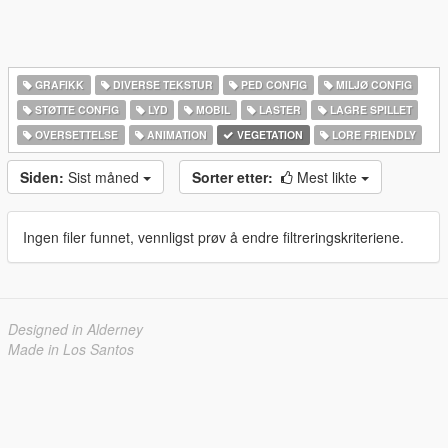
GRAFIKK
DIVERSE TEKSTUR
PED CONFIG
MILJØ CONFIG
STØTTE CONFIG
LYD
MOBIL
LASTER
LAGRE SPILLET
OVERSETTELSE
ANIMATION
VEGETATION
LORE FRIENDLY
Siden:
Sist måned
Sorter etter:
Mest likte
Ingen filer funnet, vennligst prøv å endre filtreringskriteriene.
Designed in Alderney
Made in Los Santos